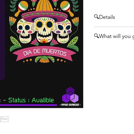
🔍Details
🤗 ทุกคนสังเกตไหมค
🔍What will you 
สะโพก จะเป็นกล้ามเนื
บริเวณ ข้อเท้า ข้อมือ
In this course you wi
แล้วถูกแทนที่เข้ามา
.
.
📍A PDF Slide of th
🤔โครงสร้างที่เป็นเอ
ต่อกระดูก ซึ่งถ้ามี
📍A Link to pre-rec
มันหลวม (Joint Instab
ได้ (Dislocation) ก
เส้นเอ็นของร่างกายจึง
และฟื้นฟูอาการเหล่าน