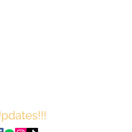
llow Us On
al Media For
pdates!!!