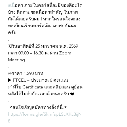
#เน
ื้อหา ภายในคอร์สนี้จะมีของดีอะไร
บ้าง ติดตามชมเนื้อหาสำคัญ ในภาพ
ถัดได้เลยครับผม l หากใครสนใจจะลง
ทะเบียนเรียนคอร์สเต็ม มาพบกันนะ
ครับ
.
🗓วันอาทิตย์ที่ 25 มกราคม พ.ศ. 2569
เวลา 09.00 – 16.30 น. ผ่าน Zoom 
Meeting
.
✳️ราคา 1,290 บาท
▶️ PTCEU= ประมาณ 6 คะแนน
✅ มีใบ Certificate และคลิปสอน ดูย้อน
หลังได้ไม่จำกัดเวลาด้วยนะครับ ❤️
.
📌สนใจเชิญสมัครทางลิ้งค์นี้📌
https://forms.gle/SkmfspLScXKc3ijN
8