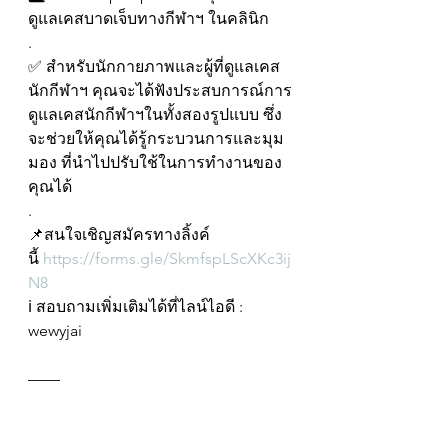
ดูแลเคสบาดเจ็บทางกีฬาฯ ในคลินิก
.
✅ สำหรับนักกายภาพและผู้ที่ดูแลเคส
นักกีฬาฯ คุณจะได้ฟังประสบการณ์การ
ดูแลเคสนักกีฬาฯในทั้งสองรูปแบบ ซึ่ง
จะช่วยให้คุณได้รู้กระบวนการและมุม
มอง ที่นำไปปรับใช้ในการทำงานของ
คุณได้
.
📌สนใจเชิญสมัครทางลิ้งค์
นี้ 
https://forms.gle/SkmfspLScXKc3ij
N8
ℹ️ สอบถามเพิ่มเติมได้ที่ไลน์ไอดี : 
wewyjai
——