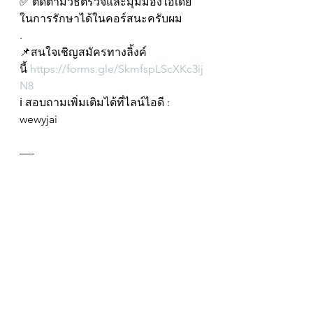
✅ ติดตามวิธีตรวจและมุมมองไอเดีย
ในการรักษาได้ในคอร์สนะครับผม
.
📌สนใจเชิญสมัครทางลิ้งค์
นี้ 
https://forms.gle/SkmfspLScXKc3ij
N8
ℹ️ สอบถามเพิ่มเติมได้ที่ไลน์ไอดี : 
wewyjai
—-