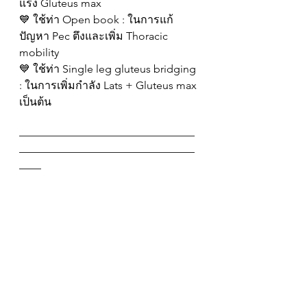
แรง Gluteus max
💙 ใช้ท่า Open book : ในการแก้
ปัญหา Pec ตึงและเพิ่ม Thoracic 
mobility
💙 ใช้ท่า Single leg gluteus bridging 
: ในการเพิ่มกำลัง Lats + Gluteus max
เป็นต้น
————————————————
————————————————
——
🟡 Exercise Is Medicine
(แก้ปัญหา บาดเจ็บเพิ่มเติม หรือ ล้าจน
ไปใช้กล้ามเนื้ออื่นๆ เมื่อเคสกลับไป
บริหารเอง)
.
🌕 ในทักษะที่ควรมีติดตัวไว้ “ใช้การ
ออกกำลังกาย ให้เหมือนเป็นยา” 