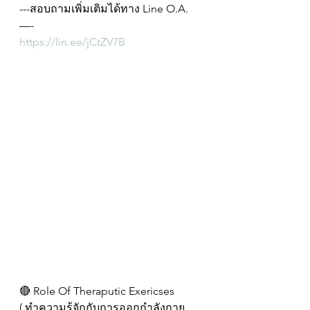
---สอบถามเพิ่มเติมได้ทาง Line O.A. 
—-
https://lin.ee/jCtZV7B
🔴 Role Of Theraputic Exericses
( ทำความรู้จักกับการออกกำลังกาย