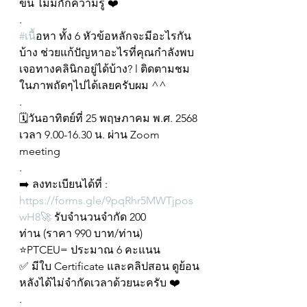
ข้น ไม่มีกั๊กความรู้ ❤️
.
#เน
ื้อหา ทั้ง 6 หัวข้อหลักจะมีอะไรกัน
บ้าง ช่วยแก้ปัญหาอะไรที่คุณกำลังพบ
เจอทางคลินิกอยู่ได้บ้าง? l ติดตามชม
ในภาพถัดๆไปได้เลยครับผม ^^
.
🗓วันอาทิตย์ที่ 25 พฤษภาคม พ.ศ. 2568
เวลา 9.00-16.30 น. ผ่าน Zoom 
meeting 
.
➡️ ลงทะเบียนได้ที่ : 
https://forms.gle/9pqRhr5MWTjpos
wH8🚀
 รับจำนวนจำกัด 200 
ท่าน (ราคา 990 บาท/ท่าน)
⭐️PTCEU= ประมาณ 6 คะแนน
✅ มีใบ Certificate และคลิปสอน ดูย้อน
หลังได้ไม่จำกัดเวลาด้วยนะครับ ❤️
.