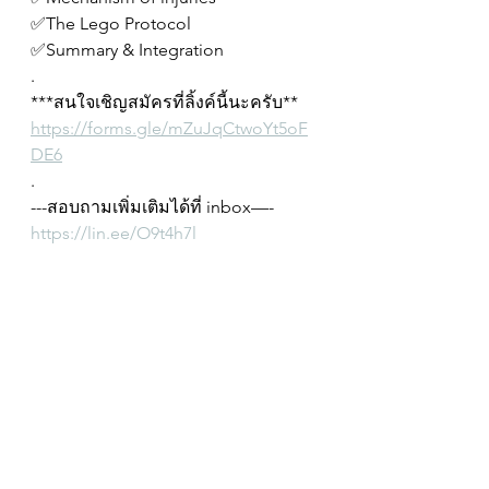
✅The Lego Protocol
✅Summary & Integration
.
***สนใจเชิญสมัครที่ลิ้งค์นี้นะครับ**
https://forms.gle/mZuJqCtwoYt5oF
DE6
.
---สอบถามเพิ่มเติมได้ที่ inbox—-
https://lin.ee/O9t4h7l