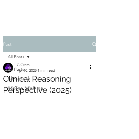
PHYSIO SHOWCASE
Post
All Posts
G.Gram
All Posts
Apr 10, 2025
1 min read
Clinical Reasoning
E-Magazine
Perspective (2025)
รู้จักโรค-วิธีแก้ปวด