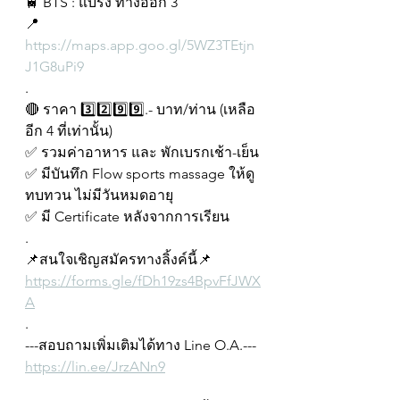
🚆 BTS : แบริ่ง ทางออก 3
📍 
https://maps.app.goo.gl/5WZ3TEtjn
J1G8uPi9
.
🔴 ราคา 3️⃣2️⃣9️⃣9️⃣.- บาท/ท่าน (เหลือ
อีก 4 ที่เท่านั้น)
✅ รวมค่าอาหาร และ พักเบรกเช้า-เย็น
✅ มีบันทึก Flow sports massage ให้ดู
ทบทวน ไม่มีวันหมดอายุ
✅ มี Certificate หลังจากการเรียน
.
📌สนใจเชิญสมัครทางลิ้งค์นี้📌
https://forms.gle/fDh19zs4BpvFfJWX
A
.
---สอบถามเพิ่มเติมได้ทาง Line O.A.---
https://lin.ee/JrzANn9