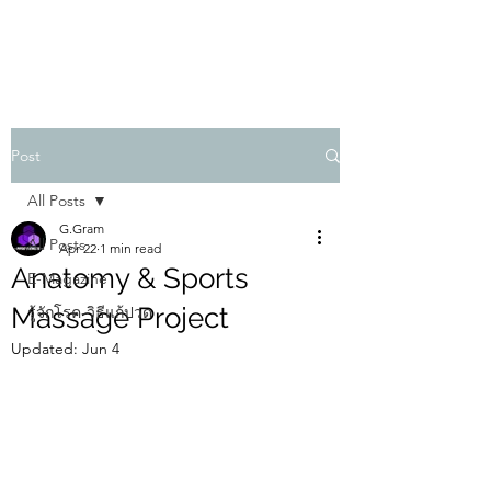
PHYSIO SHOWCASE
Post
All Posts
G.Gram
All Posts
Apr 22
1 min read
Anatomy & Sports
E-Magazine
Massage Project
รู้จักโรค-วิธีแก้ปวด
Updated:
Jun 4