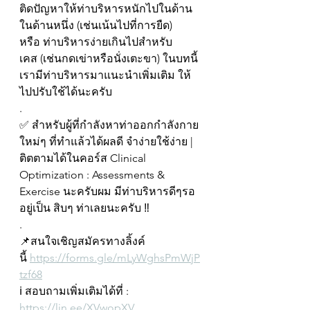
ติดปัญหาให้ท่าบริหารหนักไปในด้าน
ในด้านหนึ่ง (เช่นเน้นไปที่การยืด) 
หรือ ท่าบริหารง่ายเกินไปสำหรับ
เคส (เช่นกดเข่าหรือนั่งเตะขา) ในบทนี้
เรามีท่าบริหารมาแนะนำเพิ่มเติม ให้
ไปปรับใช้ได้นะครับ
.
✅ สำหรับผู้ที่กำลังหาท่าออกกำลังกาย
ใหม่ๆ ที่ทำแล้วได้ผลดี จำง่ายใช้ง่าย | 
ติตตามได้ในคอร์ส Clinical 
Optimization : Assessments & 
Exercise นะครับผม มีท่าบริหารดีๆรอ
อยู่เป็น สิบๆ ท่าเลยนะครับ ‼️
.
📌สนใจเชิญสมัครทางลิ้งค์
นี้ 
https://forms.gle/mLyWghsPmWjP
tzf68
ℹ️ สอบถามเพิ่มเติมได้ที่ : 
https://lin.ee/XVwopXV