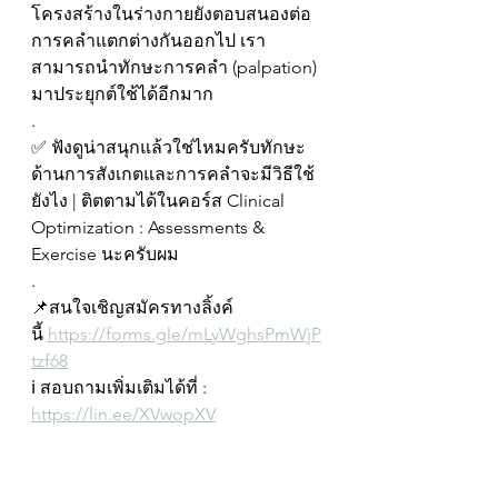
โครงสร้างในร่างกายยังตอบสนองต่อ
การคลำแตกต่างกันออกไป เรา
สามารถนำทักษะการคลำ (palpation) 
มาประยุกต์ใช้ได้อีกมาก
.
✅ ฟังดูน่าสนุกแล้วใช่ไหมครับทักษะ
ด้านการสังเกตและการคลำจะมีวิธีใช้
ยังไง | ติตตามได้ในคอร์ส Clinical 
Optimization : Assessments & 
Exercise นะครับผม
.
📌สนใจเชิญสมัครทางลิ้งค์
นี้ 
https://forms.gle/mLyWghsPmWjP
tzf68
ℹ️ สอบถามเพิ่มเติมได้ที่ : 
https://lin.ee/XVwopXV