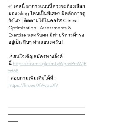
✅ เคสนี้ อาการแบบนี้ควรจะต้องเลือก
มอง Sling ไหนเป็นพิเศษ? มีหลักการดู
ยังไง? | ติตตามได้ในคอร์ส Clinical 
Optimization : Assessments & 
Exercise นะครับผม มีท่าบริหารดีๆรอ
อยู่เป็น สิบๆ ท่าเลยนะครับ ‼️
📌สนใจเชิญสมัครทางลิ้งค์
นี้ 
https://forms.gle/mLyWghsPmWjP
tzf68
ℹ️ สอบถามเพิ่มเติมได้ที่ : 
https://lin.ee/XVwopXV
————————————————
————————————————
——