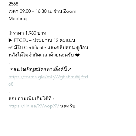
2568 
เวลา 09.00 – 16.30 น. ผ่าน Zoom 
Meeting
.
✳️ราคา 1,980 บาท
▶️ PTCEU= ประมาณ 12 คะแนน
✅ มีใบ Certificate และคลิปสอน ดูย้อน
หลังได้ไม่จำกัดเวลาด้วยนะครับ ❤️
.
📌สนใจเชิญสมัครทางลิ้งค์นี้📌
https://forms.gle/mLyWghsPmWjPtzf
68
.
สอบถามเพิ่มเติมได้ที่ : 
https://lin.ee/XVwopXV
 นะครับ