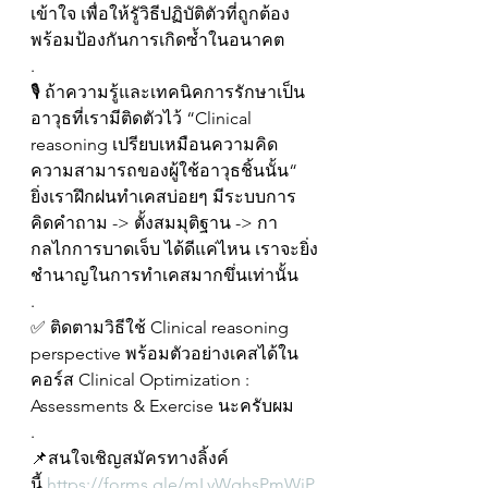
เข้าใจ เพื่อให้รูัวิธีปฏิบัติตัวที่ถูกต้อง
พร้อมป้องกันการเกิดซ้ำในอนาคต
.
🎙️ ถ้าความรู้และเทคนิคการรักษาเป็น
อาวุธที่เรามีติดตัวไว้ “Clinical 
reasoning เปรียบเหมือนความคิด
ความสามารถของผู้ใช้อาวุธชิ้นนั้น“ 
ยิ่งเราฝึกฝนทำเคสบ่อยๆ มีระบบการ
คิดคำถาม -> ตั้งสมมุติฐาน -> กา
กลไกการบาดเจ็บ ได้ดีแค่ไหน เราจะยิ่ง
ชำนาญในการทำเคสมากขึ่นเท่านั้น 
.
✅ ติดตามวิธีใช้ Clinical reasoning 
perspective พร้อมตัวอย่างเคสได้ใน
คอร์ส Clinical Optimization : 
Assessments & Exercise นะครับผม
.
📌สนใจเชิญสมัครทางลิ้งค์
นี้ 
https://forms.gle/mLyWghsPmWjP