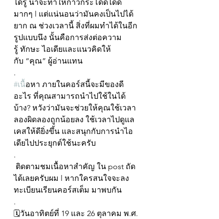
ได้รู้ น่าจะทำให้ก้าวกระโดดได้ดี
มากๆ l แต่แน่นอนว่ามันคงเป็นไปได้
ยาก ณ ช่วงเวลานี้ สิ่งที่ผมทำได้ในอีก
รูปแบบนึง นั้นคือการส่งต่อความ
รู้ ทักษะ ไอเดียและแนวคิดให้
กับ “คุณ” ผู้อ่านแทน
.
#เน
ื้อหา ภายในคอร์สนี้จะมีของดี
อะไร ที่คุณสามารถนำไปใช้ในได้
บ้าง? หวังว่ามันจะช่วยให้คุณใช้เวลา
ลองผิดลองถูกน้อยลง ใช้เวลาไปดูแล
เคสให้ดียิ่งขึ้น และสนุกกับการนำไอ
เดียไปประยุกต์ใช้นะครับ 
.
 ติดตามชมเนื้อหาสำคัญ ใน post ถัด
ได้เลยครับผม l หากใครสนใจจะลง
ทะเบียนเรียนคอร์สเต็ม มาพบกัน
.
🗓วันอาทิตย์ที่ 19 และ 26 ตุลาคม พ.ศ. 