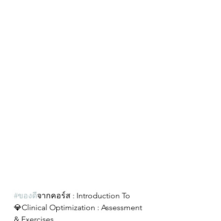
#ของด
ีจากคอร์ส : Introduction To
💎Clinical Optimization : Assessment 
& Exercises